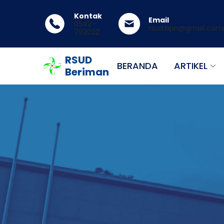
Kontak
Email
0542-
rsud.bpn@gmail.co
792022
RSUD
BERANDA
ARTIKEL
Beriman