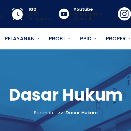
IGD
Youtube
24x7
RSUD Beriman
mm
Pelayanan
Channel
PELAYANAN
PROFIL
PPID
PROPER
Dasar Hukum
Beranda
Dasar Hukum