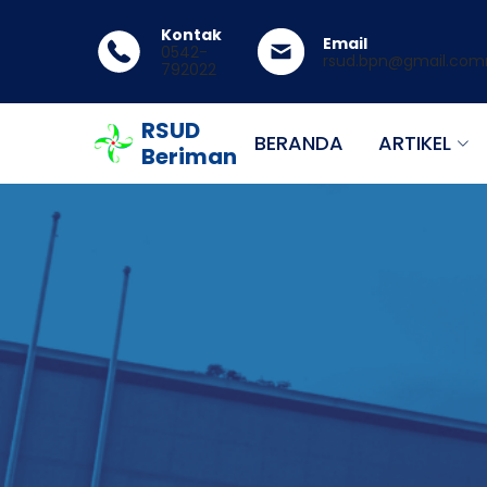
Kontak
Email
0542-
rsud.bpn@gmail.co
792022
RSUD
BERANDA
ARTIKEL
Beriman