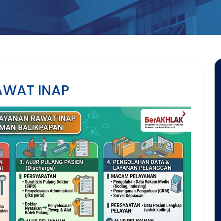
AWAT INAP
SK Standar Pelayanan
IGD
Rawat Inap
Rawat Jalan
Radiologi
Laboratorium