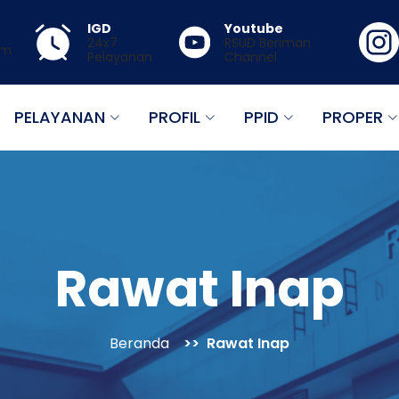
IGD
Youtube
24x7
RSUD Beriman
mm
Pelayanan
Channel
PELAYANAN
PROFIL
PPID
PROPER
Rawat Inap
Beranda
Rawat Inap